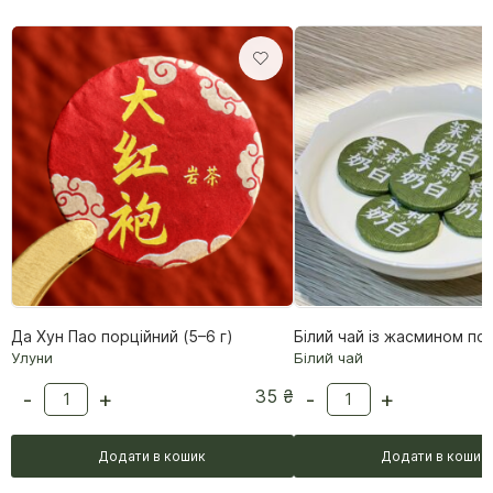
Да Хун Пао порційний (5–6 г)
Улуни
Білий чай
35
₴
-
+
-
+
Додати в кошик
Додати в кошик