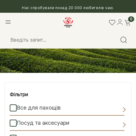
Нас спробували понад 20 000 любителів чаю.
0
Головна
/
Чай
/ Улуни
УЛУНИ
Фільтри
Все для пахощів
Посуд та аксесуари