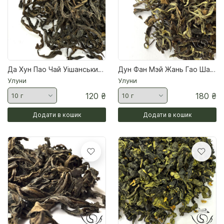
Да Хун Пао Чай Уішанський улун
Дун Фан Мэй Жань Гао Шань зима 2025 г Тайванський улун
Улуни
Улуни
120
₴
180
₴
Додати в кошик
Додати в кошик