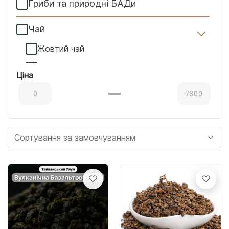
Гриби та природні БАДи
Чай
Жовтий чай
Білий чай
Ціна
Зелений чай
Матча
Не чайний чай
Смоли
Улуни
Червоний чай
Чорний чай "Хей Ча"
Шен Пуери