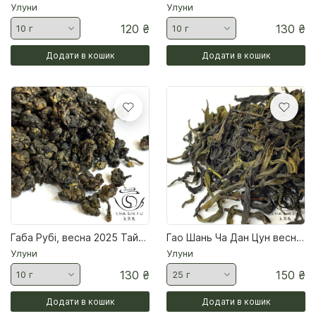
Улуни
Улуни
120
₴
130
₴
Додати в кошик
Додати в кошик
Габа Рубі, весна 2025 Тайванський улун
Гао Шань Ча Дан Цун весна Чаочжоу Чай улун
Улуни
Улуни
130
₴
150
₴
Додати в кошик
Додати в кошик