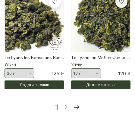
Те Гуань Інь Беньшань Ван весна 2026
Те Гуань Інь Мі Лан Сян осінь 2025 Чай улун
Улуни
Улуни
125
₴
120
₴
Додати в кошик
Додати в кошик
1
→
2