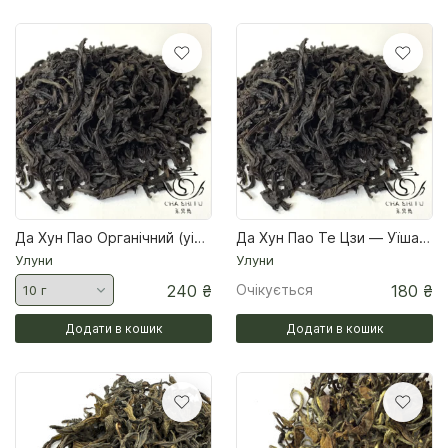
Да Хун Пао Органічний (уішанський улун)
Да Хун Пао Те Цзи — Уїшаньський улун
Улуни
Улуни
240
₴
Очікується
180
₴
Додати в кошик
Додати в кошик