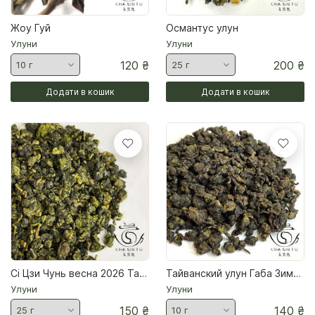
Жоу Гуй
Османтус улун
Улуни
Улуни
120
₴
200
₴
Додати в кошик
Додати в кошик
Сі Цзи Чунь весна 2026 Тайванський улун
Тайванский улун Габа Зимняя зима 2026 г
Улуни
Улуни
150
₴
140
₴