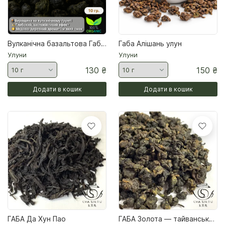
Шу Пуери
Подарункові набори
Вулканічна базальтова Габа 2025 р Тайвань
Габа Алішань улун
Улуни
Улуни
130
₴
150
₴
Додати в кошик
Додати в кошик
ГАБА Да Хун Пао
ГАБА Золота — тайванський улун