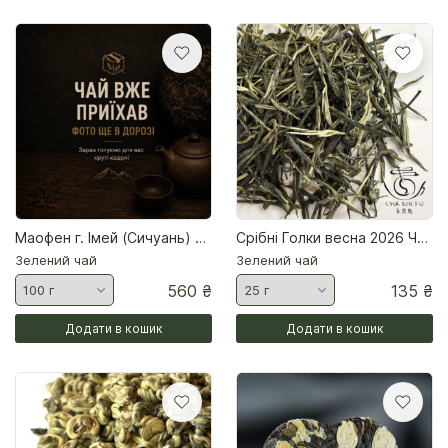
Маофен г. Імей (Сичуань) — зелений чай
Срібні Голки весна 2026 Чай зелений
Зелений чай
Зелений чай
560
₴
135
₴
Додати в кошик
Додати в кошик