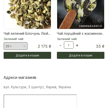
Чай зелений Білочунь Люй ча весна 2026
Чай порційний з жасмином у формі сердця 8 грам
Зелений чай
Зелений чай
-
+
2 175
₴
35
₴
Додати в кошик
Додати в кошик
Адреси магазинів
вул. Культури, 3 (центр), Харків, Україна