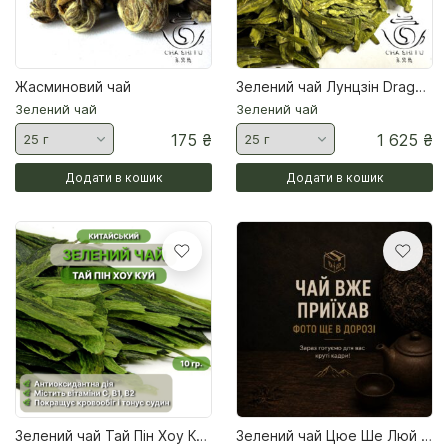
Шен Пуери
Шу Пуери
Жасминовий чай
Зелений чай Лунцзін Dragon Well 2026
Подарункові набори
Зелений чай
Зелений чай
175
₴
1 625
₴
Додати в кошик
Додати в кошик
Зелений чай Тай Пін Хоу Куй Yí Píng Hóu Kuí весна 2025 р
Зелений чай Цюе Ше Люй Ча «Воробині Язички»