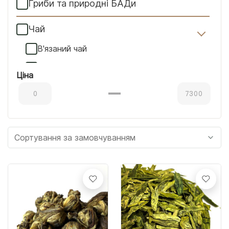
Гриби та природні БАДи
Чай
В'язаний чай
Жовтий чай
Ціна
Білий чай
Зелений чай
Матча
Не чайний чай
Смоли
Улуни
Червоний чай
Чорний чай "Хей Ча"