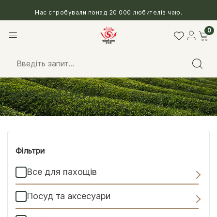
Нас спробували понад 20 000 любителів чаю.
0
Головна
/
Чай
/ Зелений чай
ЗЕЛЕНИЙ ЧАЙ
Фільтри
Все для пахощів
Посуд та аксесуари