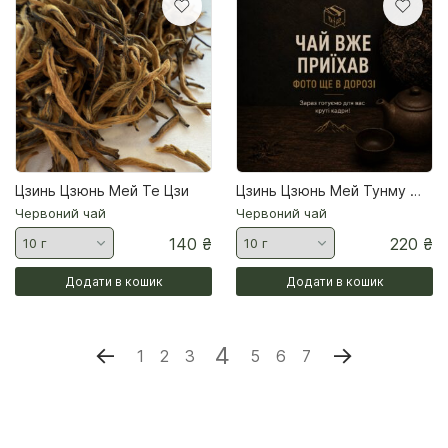
Цзинь Цзюнь Мей Те Цзи
Цзинь Цзюнь Мей Тунму — червоний чай із заповідника Уїшань
Червоний чай
Червоний чай
140
₴
220
₴
Додати в кошик
Додати в кошик
←
4
→
1
2
3
5
6
7