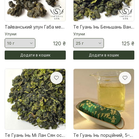
Шен Пуери
Шу Пуери
Тайванський улун Габа медова зима 2025
Те Гуань Інь Беньшань Ван весна 2026
Подарункові набори
Улуни
Улуни
120
₴
125
₴
Додати в кошик
Додати в кошик
Те Гуань Інь Мі Лан Сян осінь 2025 Чай улун
Те Гуань Інь порційний, 5–6 г