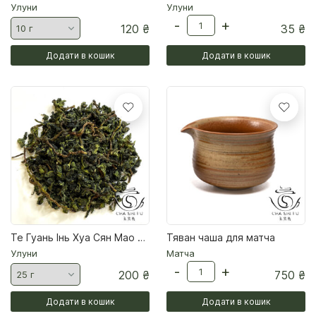
Улуни
Улуни
-
+
120
₴
35
₴
Додати в кошик
Додати в кошик
Те Гуань Інь Хуа Сян Мао Ча 2026 Чай улун
Тяван чаша для матча
Улуни
Матча
-
+
200
₴
750
₴
Додати в кошик
Додати в кошик