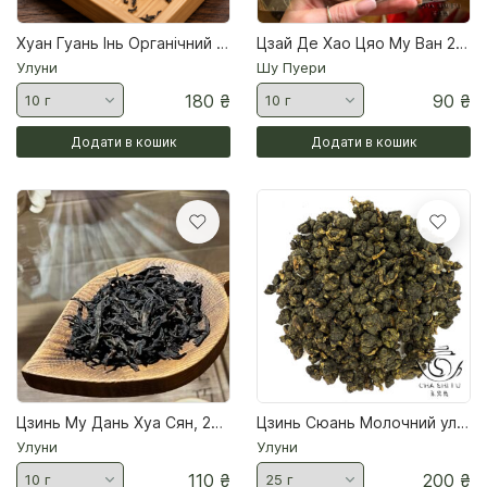
Хуан Гуань Інь Органічний — Уїшаньський улун
Цзай Де Хао Цяо Му Ван 2006 млинець 400 гр
Улуни
Шу Пуери
180
₴
90
₴
Додати в кошик
Додати в кошик
Цзинь Му Дань Хуа Сян, 2025
Цзинь Сюань Молочний улун
Улуни
Улуни
110
₴
200
₴