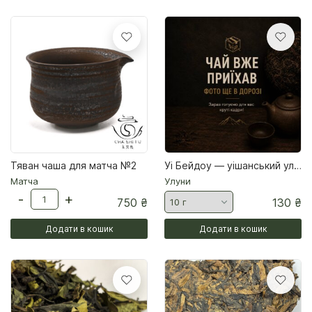
Тяван чаша для матча №2
Уі Бейдоу — уішанський улун
Матча
Улуни
-
+
750
₴
130
₴
Додати в кошик
Додати в кошик