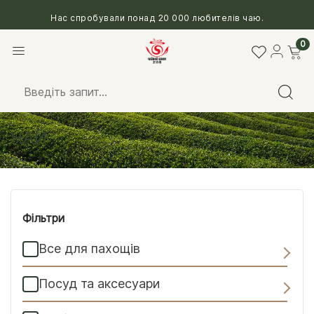
Нас спробували понад 20 000 любителів чаю.
0
Головна
/
Чай
/ Сторінка 4
ЧАЙ
Фільтри
Все для пахощів
Посуд та аксесуари