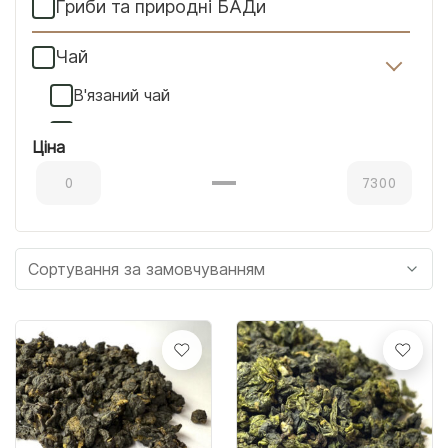
Гриби та природні БАДи
Чай
В'язаний чай
Жовтий чай
Ціна
Білий чай
Зелений чай
Матча
Не чайний чай
Смоли
Улуни
Червоний чай
Чорний чай "Хей Ча"