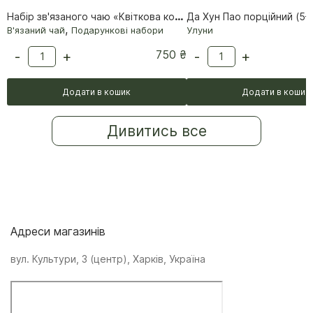
Набір зв'язаного чаю «Квіткова колекція» (18 кульок)
Да Хун Пао порційний (5–6
,
В'язаний чай
Подарункові набори
Улуни
750
₴
-
+
-
+
Додати в кошик
Додати в кошик
Дивитись все
Адреси магазинів
вул. Культури, 3 (центр), Харків, Україна