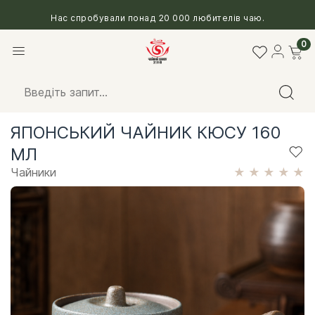
Нас спробували понад 20 000 любителів чаю.
0
ЯПОНСЬКИЙ ЧАЙНИК КЮСУ 160
МЛ
Чайники
★
★
★
★
★