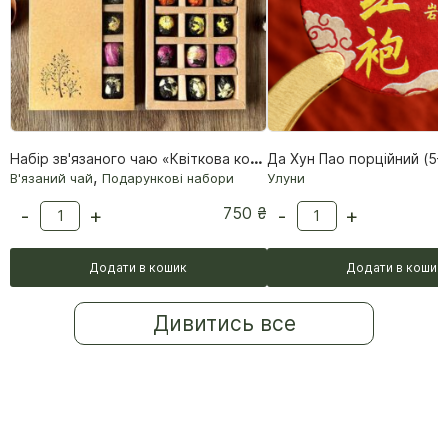
Набір зв'язаного чаю «Квіткова колекція» (18 кульок)
Да Хун Пао порційний (5–6
,
В'язаний чай
Подарункові набори
Улуни
750
₴
-
+
-
+
Додати в кошик
Додати в кошик
Дивитись все