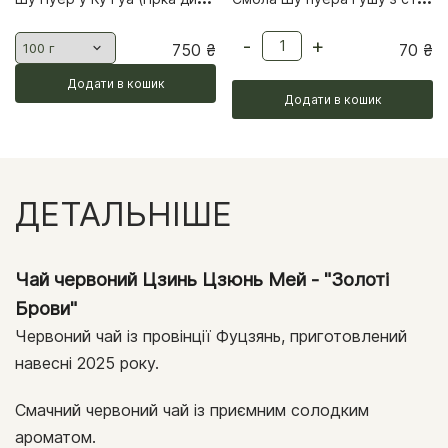
-
+
750
₴
70
₴
Додати в кошик
Додати в кошик
ДЕТАЛЬНІШЕ
Чай червоний Цзинь Цзюнь Мей - "Золоті
Брови"
Червоний чай із провінції Фуцзянь, приготовлений
навесні 2025 року.
Смачний червоний чай із приємним солодким
ароматом.