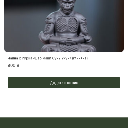
Чайна фігурка «Цар мавп Сунь Укун» (глиняна)
800
₴
Додати в кошик