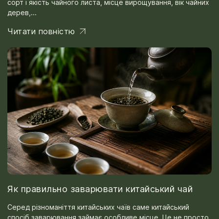
сорт і якість чайного листа, місце вирощування, вік чайних
дерев,...
Читати повністю
Як правильно заварювати китайський чай
Серед різноманіття китайських чаїв саме китайський
спосіб заварювання займає особливе місце. Це не просто