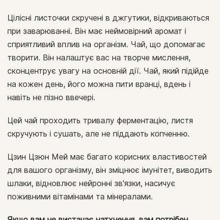
Цілісні листочки скручені в джгутики, відкриваються
при заварюванні. Він має неймовірний аромат і
сприятливий вплив на організм. Чай, що допомагає
творити. Він налаштує вас на творче мислення,
сконцентрує увагу на основній дії. Чай, який підійде
на кожен день, його можна пити вранці, вдень і
навіть не пізно ввечері.
Цей чай проходить тривалу ферментацію, листя
скручують і сушать, але не піддають копченню.
Цзин Цзюн Мей має багато корисних властивостей
для вашого організму, він зміцнює імунітет, виводить
шлаки, відновлює нейронні зв'язки, насичує
поживними вітамінами та мінералами.
Якщо вам не вистачає натхнення, вам потрібен