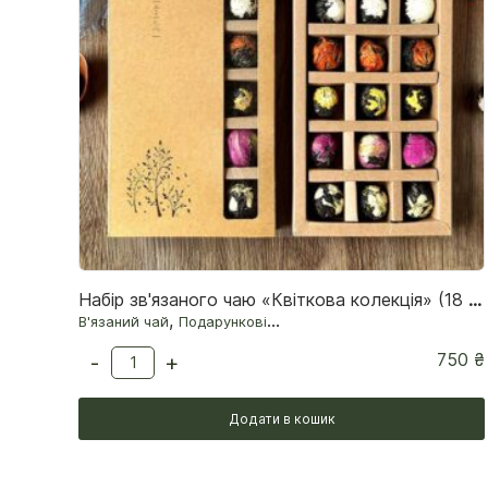
Набір зв'язаного чаю «Квіткова колекція» (18 кульок)
,
В'язаний чай
Подарункові набори
750
₴
-
+
Додати в кошик