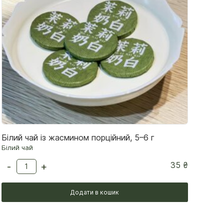
Білий чай із жасмином порційний, 5–6 г
Білий чай
35
₴
-
+
Додати в кошик