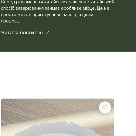
Серед різноманіття китайських чаїв саме китайський
спосіб заварювання займає особливе місце. Це не
просто метод приготування напою, а цілий
процес,...
Читати повністю