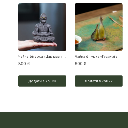
Чайна фігурка «Цар мавп Сунь Укун» (глиняна)
Чайна фігурка «Гуси» зі зміною кольору
800
₴
600
₴
Додати в кошик
Додати в кошик