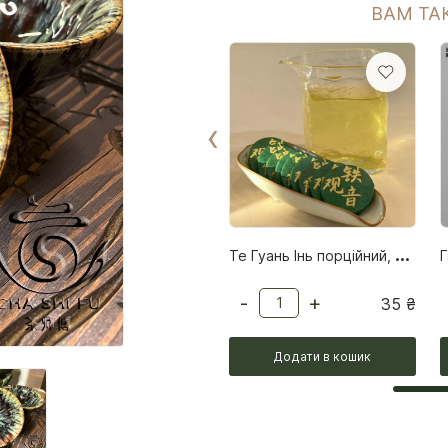
ВАМ ТА
‹
Т
е Гуань Інь порційний, 5–6 г
-
+
35
₴
Додати в кошик