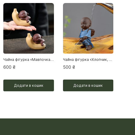
Чайна фігурка «Мавпочка на банані»
Чайна фігурка «Хлопчик, що пісяє»
600
₴
500
₴
Додати в кошик
Додати в кошик