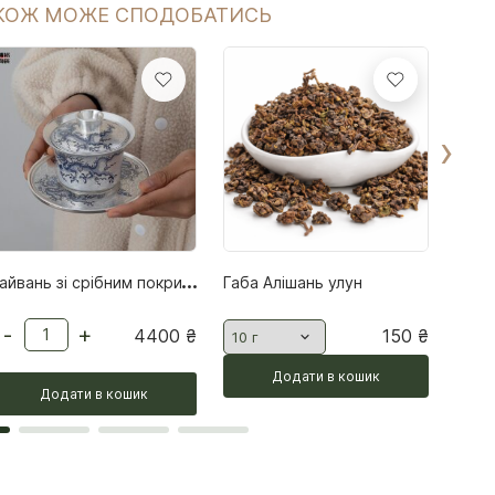
КОЖ МОЖЕ СПОДОБАТИСЬ
›
Г
айвань зі срібним покриттям «Дракон» у подарунковій коробці
Габа Алішань улун
-
+
-
4400
₴
150
₴
Додати в кошик
Додати в кошик