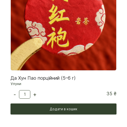
Да Хун Пао порційний (5–6 г)
Улуни
35
₴
-
+
Додати в кошик