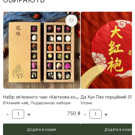
Набір зв'язаного чаю «Квіткова колекція» (18 кульок)
Да Хун Пао порційний (5–6
,
В'язаний чай
Подарункові набори
Улуни
750
₴
-
+
-
+
Додати в кошик
Додати в кошик